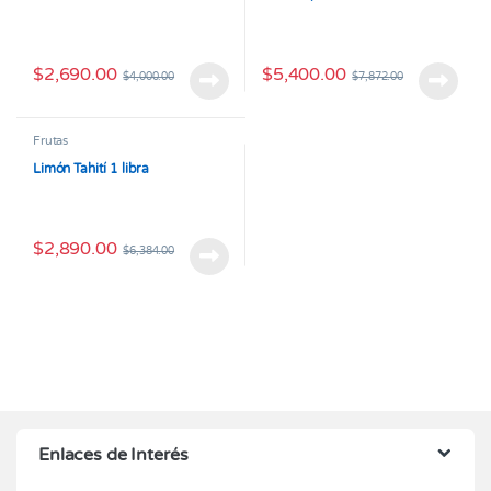
$
2,690.00
$
5,400.00
$
4,000.00
$
7,872.00
Frutas
Limón Tahití 1 libra
$
2,890.00
$
6,384.00
Enlaces de Interés