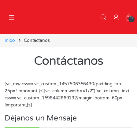
0
Inicio
Contáctanos
Contáctanos
[vc_row css=».vc_custom_1457506356430{padding-top:
25px !important;}»][vc_column width=»1/2″][vc_column_text
css=».vc_custom_1598442869132{margin-bottom: 60px
!important;}»]
Déjanos un Mensaje