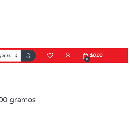
$
0.00
0
500 gramos