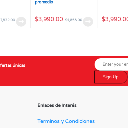
promedio
$
3,990.00
$
3,990.0
$
7,832.00
$
4,858.00
fertas únicas
Sign Up
Enlaces de Interés
Términos y Condiciones