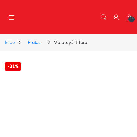
Skip to navigation
Skip to content
0
Inicio
Frutas
Maracuyá 1 libra
-
31%