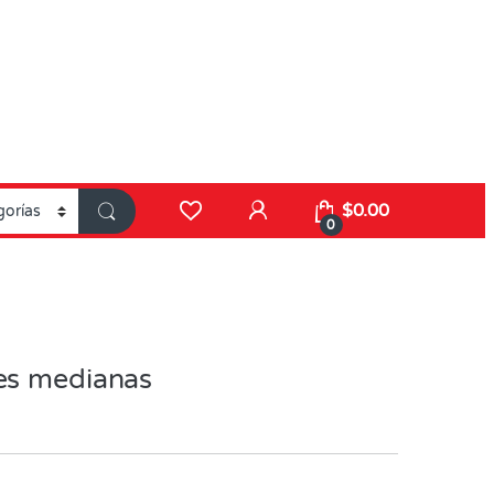
$
0.00
0
es medianas