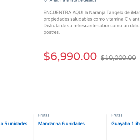
Añadir a la lista de deseos
ENCUENTRA AQUI la Naranja Tangelo de iMarkt
propiedades saludables como vitamina C y anti
Disfruta de su refrescante sabor como un deli
postres.
$
6,990.00
$
10,000.00
Frutas
Frutas
a 5 unidades
Mandarina 6 unidades
Guayaba 1 lib