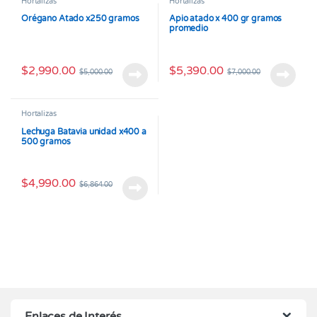
Hortalizas
Hortalizas
Orégano Atado x250 gramos
Apio atado x 400 gr gramos
promedio
$
2,990.00
$
5,390.00
$
5,000.00
$
7,000.00
Hortalizas
Lechuga Batavia unidad x400 a
500 gramos
$
4,990.00
$
6,864.00
Enlaces de Interés