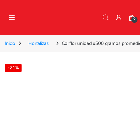
Skip to navigation
Skip to content
0
Inicio
Hortalizas
Coliflor unidad x500 gramos promedi
-
21%