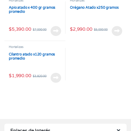
Hortalizas
Hortalizas
Apio atado x 400 gr gramos
Orégano Atado x250 gramos
promedio
$
5,390.00
$
2,990.00
$
7,000.00
$
5,000.00
Hortalizas
Cilantro atado x120 gramos
promedio
$
1,990.00
$
3,820.00
Enlaces de Interés