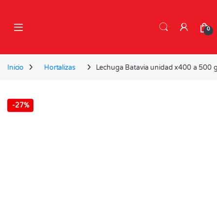
Skip to navigation
Skip to content
0
Inicio
Hortalizas
Lechuga Batavia unidad x400 a 500 
-
27%