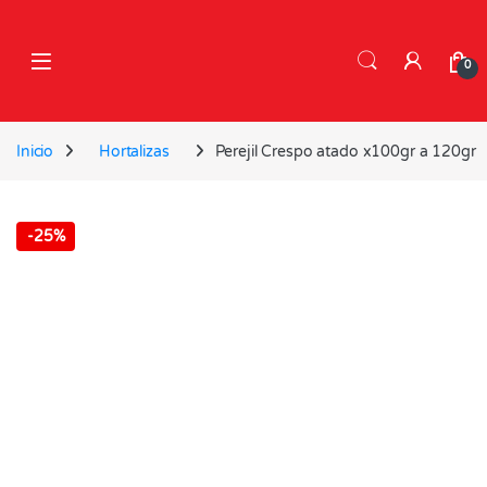
Skip to navigation
Skip to content
0
Inicio
Hortalizas
Perejil Crespo atado x100gr a 120gr
-
25%