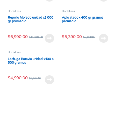
Hortalizas
Hortalizas
Repollo Morado unidad x1.000
Apio atado x 400 gr gramos
gr promedio
promedio
$
6,990.00
$
5,390.00
$
11,000.00
$
7,000.00
Hortalizas
Lechuga Batavia unidad x400 a
500 gramos
$
4,990.00
$
6,864.00