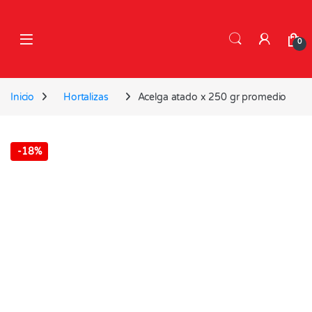
Skip to navigation
Skip to content
0
Inicio
Hortalizas
Acelga atado x 250 gr promedio
-
18%