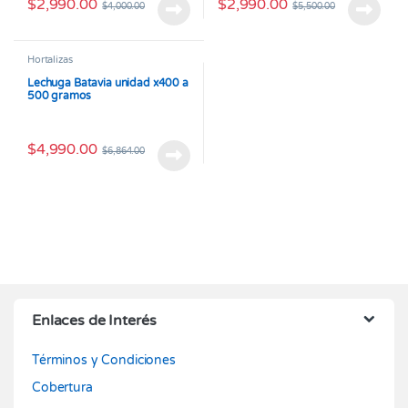
$
2,990.00
$
2,990.00
$
4,000.00
$
5,500.00
Hortalizas
Lechuga Batavia unidad x400 a
500 gramos
$
4,990.00
$
6,864.00
Enlaces de Interés
Términos y Condiciones
Cobertura