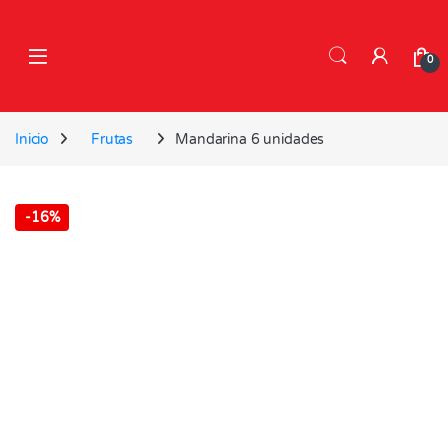
Skip to navigation
Skip to content
0
Inicio
Frutas
Mandarina 6 unidades
-
16%