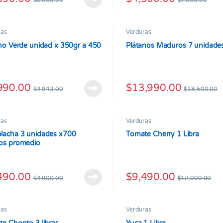
$
8,000.00
$
7,000.00
ras
Verduras
no Verde unidad x 350gr a 450
Plátanos Maduros 7 unidade
990.00
$
13,990.00
$
4,943.00
$
18,500.00
ras
Verduras
lacha 3 unidades x700
Tomate Cherry 1 Libra
os promedio
490.00
$
9,490.00
$
4,900.00
$
12,000.00
ras
Verduras