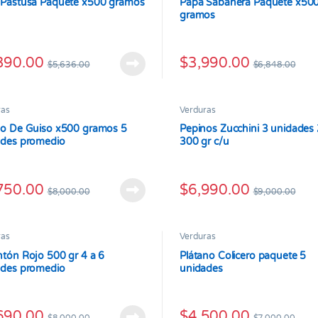
 Pastusa Paquete x500 gramos
Papa Sabanera Paquete x50
gramos
390.00
$
3,990.00
$
5,636.00
$
6,848.00
ras
Verduras
no De Guiso x500 gramos 5
Pepinos Zucchini 3 unidades
ades promedio
300 gr c/u
750.00
$
6,990.00
$
8,000.00
$
9,000.00
ras
Verduras
tón Rojo 500 gr 4 a 6
Plátano Colicero paquete 5
ades promedio
unidades
690.00
$
4,500.00