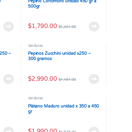
0
Pepino Cohombro unidad 450 gr a
500gr
$
1,790.00
$
4,304.00
Verduras
 250 –
Pepinos Zucchini unidad x250 –
300 gramos
$
2,990.00
$
4,484.00
Verduras
Plátano Maduro unidad x 350 a 450
gr
$
1,990.00