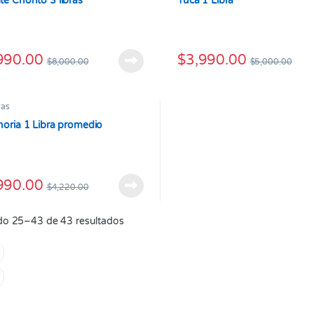
e Chonto 3 libras
Yuca 1 Libra
990.00
$
3,990.00
$
8,000.00
$
5,000.00
ras
oria 1 Libra promedio
990.00
$
4,220.00
o 25–43 de 43 resultados