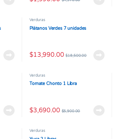
$
4,976.00
Verduras
s
Plátanos Verdes 7 unidades
$
13,990.00
$
18,500.00
Verduras
Tomate Chonto 1 Libra
$
3,690.00
$
5,900.00
Verduras