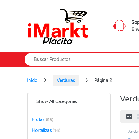
Skip to navigation
Skip to content
Sop
Env
Search for:
Inicio
Verduras
Página 2
Verd
Show All Categories
Frutas
(59)
Hortalizas
(16)
Verdu