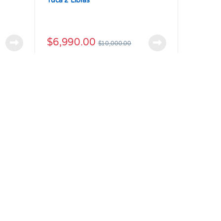
Yuca 2 Libras
$
6,990.00
$
10,000.00