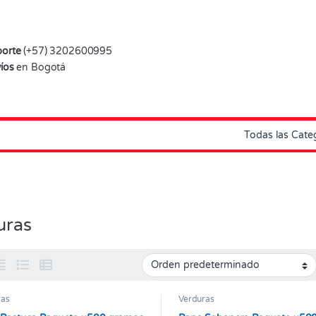
orte
(+57) 3202600995
íos
en Bogotá
uras
ras
Verduras