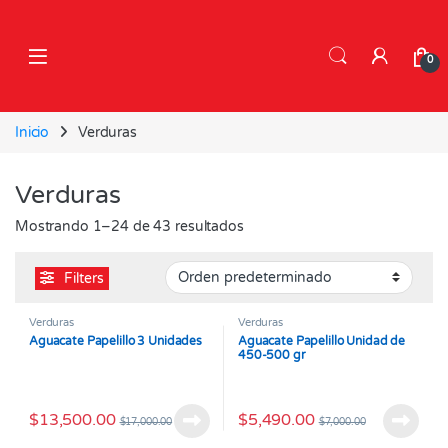
Skip to navigation
Skip to content
0
Inicio
Verduras
Verduras
Mostrando 1–24 de 43 resultados
Filters
Verduras
Verduras
Aguacate Papelillo 3 Unidades
Aguacate Papelillo Unidad de
450-500 gr
$
13,500.00
$
5,490.00
$
17,000.00
$
7,000.00