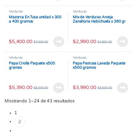
Verduras
Verduras
Mazorca En Tusa unidad x 300
Mix de Verduras Arveja
a 400 gramos
Zanahoria Habichuela x 380 gr
$
5,400.00
$
2,990.00
$
7,000.00
$
4,800.00
Verduras
Verduras
Papa Criolla Paquete x500
Papa Pastusa Lavada Paquete
gramos
x500 gramos
$
5,390.00
$
3,990.00
$
6,000.00
$
5,500.00
Mostrando 1–24 de 43 resultados
1
2