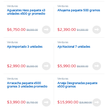
Verduras
Verduras
Aguacates Hass paquete x3
Ahuyama paquete 500 gramos
unidades x500 gr promedio
$
6,750.00
$
2,390.00
$
9,000.00
$
4,000.00
Verduras
Verduras
Ajo Importado 3 unidades
Ajo Nacional 7 unidades
$
2,990.00
$
5,990.00
$
5,000.00
$
9,000.00
Verduras
Verduras
Arracacha paquete x500
Arveja Desgranadas paquete
gramos 3 unidades promedio
x500 gramos
$
3,990.00
$
15,990.00
$
5,700.00
$
18,860.00