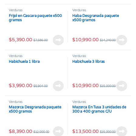
Verduras
Verduras
Frijol en Cascara paquete x500
Haba Desgranada paquete
gramos
x500 gramos
$
5,390.00
$
10,990.00
$
7,586.00
$
14,240.00
Verduras
Verduras
Habichuela 1 libra
Habichuela 3 libras
$
3,990.00
$
10,990.00
$
5,904.00
$
15,000.00
Verduras
Verduras
Mazorca Desgranada paquete
Mazorca En Tusa 3 unidades de
x500 gramos
300 a 400 gramos C/U
$
8,390.00
$
13,500.00
$
12,000.00
$
15,000.00